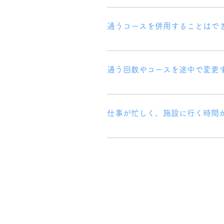
土曜日は毎週営業しておりますが、
通うコースを併用することはで
はい、可能です。 保護者のご意向に
通う回数やコースを途中で変更
はい、可能です。 ただし、コース
の際にスタッフがご協力いたします
仕事が忙しく、施設に行く時間
はい、可能です。 施設に来られな