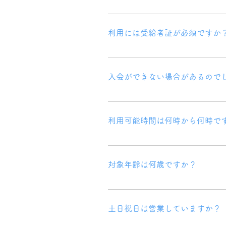
利用日数はお子様によって異なり、
また、受給者証を取得する予定の方
利用には受給者証が必須ですか
はい、受給者証はご利用のために必
入会ができない場合があるので
はい、お住まいの地域、児童数、ス
ございます。 お問い合わせいただい
利用可能時間は何時から何時で
平日は未就学児の場合、11:00から14
まで利用可能です。
対象年齢は何歳ですか？
未就学児の場合、2歳から18歳まで
土日祝日は営業していますか？