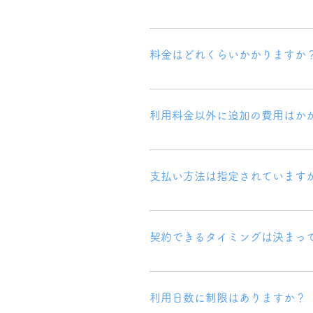
送迎はご利用いただけます。 お子様
関する疑問やご質問があれば、お気
料金はどれくらいかかりますか
基本的には、利用料金の1割をご負担
となります。 また、ご家庭の収入
利用料金以外に追加の費用はか
基本的にはかかりませんが、特別な
の費用はかかりません）。 また、
支払い方法は指定されています
い。 プール利用の際には水着、水泳
です。
ご利用者様の負担分は、通常口座引
さい。
契約できるタイミングは決まっ
契約のタイミングに特別な制限はあ
ただくことをお勧めします。
利用日数に制限はありますか？